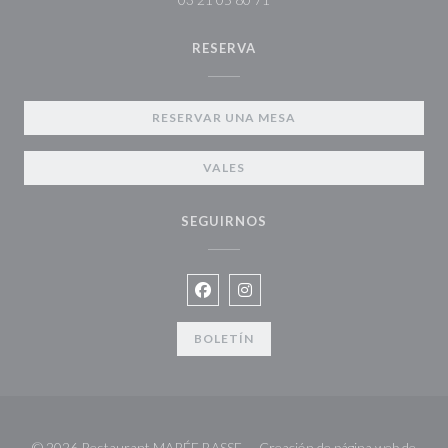
RESERVA
RESERVAR UNA MESA
VALES
SEGUIRNOS
Facebook ((abre en una nueva venta
Instagram ((abre en una nueva
BOLETÍN
© 2026 Restaurant MARÉE BASSE — Creación de página web de