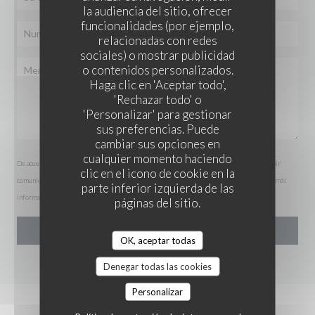
la audiencia del sitio, ofrecer
funcionalidades (por ejemplo,
relacionadas con redes
sociales) o mostrar publicidad
o contenidos personalizados.
Haga clic en 'Aceptar todo',
'Rechazar todo' o
'Personalizar' para gestionar
sus preferencias. Puede
cambiar sus opciones en
cualquier momento haciendo
De acuerdo con la normativa de protección de datos, puede ejercer su derecho a no recibir
clic en el icono de cookie en la
comunicaciones comerciales inscribiéndose en la Lista Robinson:
listarobinson.es
. Para más
parte inferior izquierda de las
información sobre el tratamiento de sus datos, consulte nuestra
política de privacidad
.
páginas del sitio.
OK, aceptar todas
Denegar todas las cookies
Personalizar