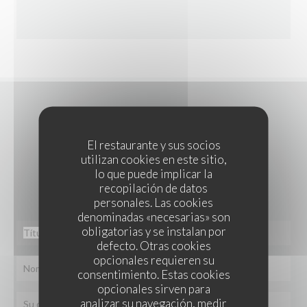
CONTACTO
El restaurante y sus socios
utilizan cookies en este sitio,
¿Desea ponerse en contacto con nosotros?
lo que puede implicar la
Rellene el siguiente formulario.
recopilación de datos
personales. Las cookies
denominadas «necesarias» son
obligatorias y se instalan por
defecto. Otras cookies
opcionales requieren su
consentimiento. Estas cookies
opcionales sirven para
analizar su navegación, medir