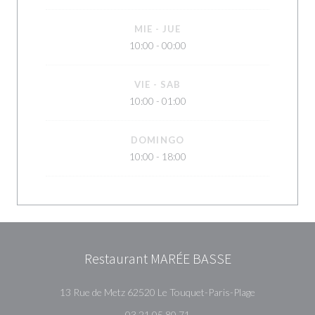
MIE
-
JUE
10:00 - 00:00
VIE
-
SAB
10:00 - 01:00
DOMINGO
10:00 - 18:00
Restaurant MARÉE BASSE
((abre en una
13 Rue de Metz 62520 Le Touquet-Paris-Plage
03 21 05 80 71