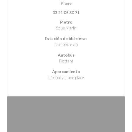
((abre en una nueva ventana))
Plage
03 21 05 80 71
Metro
Sous Marin
Estación de bicicletas
N'importe où
Autobús
Flottant
Aparcamiento
Là où il y'a une place