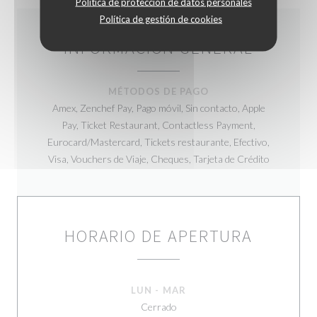
Política de protección de datos personales
Política de gestión de cookies
INFORMACIÓN GENERAL
MÉTODOS DE PAGO
Amex, Zenchef Pay, Pago móvil, Sin contacto, Apple
Pay, Ticket Restaurant, Contactless Payment,
Eurocard/Mastercard, Tickets restaurante, Efectivo,
Visa, Vouchers de Viaje, Cheques, Tarjeta de Crédito
HORARIO DE APERTURA
LUN
-
MAR
Cerrado