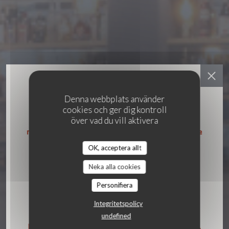
Denna webbplats använder
cookies och ger dig kontroll
över vad du vill aktivera
•
LE TOUQUET-PARIS-PLAGE
OK, acceptera allt
Restaurant MARÉE BASSE
Neka alla cookies
Personifiera
BOKA ETT BORD
Integritetspolicy
undefined