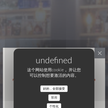
这个网站使用cookie， 并让您
可以控制想要激活的内容。
•
LE TOUQUET-PARIS-PLAGE
好的，全部接受
Restaurant MARÉE BASSE
禁用
个性化